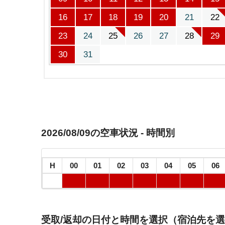
16
17
18
19
20
21
22
23
24
25
26
27
28
29
30
31
2026/08/09の空車状況 - 時間別
H
00
01
02
03
04
05
06
受取/返却の日付と時間を選択（宿泊先を選