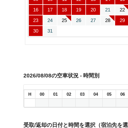
16
17
18
19
20
21
22
23
24
25
26
27
28
29
30
31
2026/08/08の空車状況 - 時間別
H
00
01
02
03
04
05
06
受取/返却の日付と時間を選択（宿泊先を選