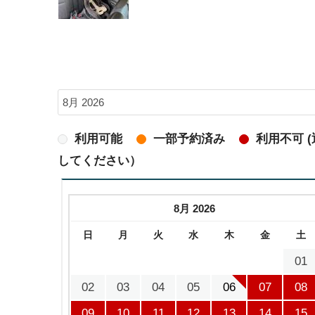
利用可能
一部予約済み
利用不可 
してください）
8月 2026
日
月
火
水
木
金
土
01
02
03
04
05
06
07
08
09
10
11
12
13
14
15