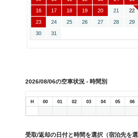
16
17
18
19
20
21
22
23
24
25
26
27
28
29
30
31
2026/08/06の空車状況 - 時間別
H
00
01
02
03
04
05
06
受取/返却の日付と時間を選択（宿泊先を選