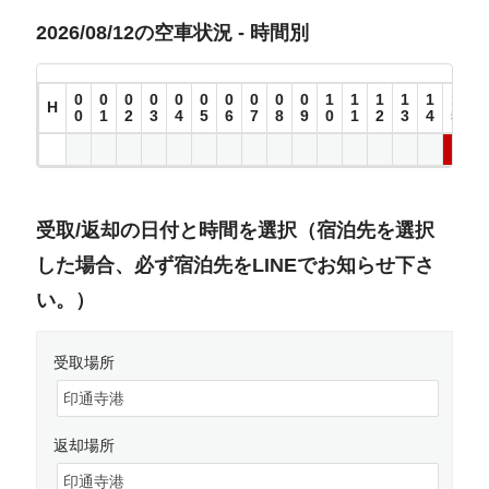
2026/08/12の空車状況 - 時間別
0
0
0
0
0
0
0
0
0
0
1
1
1
1
1
1
1
H
0
1
2
3
4
5
6
7
8
9
0
1
2
3
4
5
6
受取/返却の日付と時間を選択（宿泊先を選択
した場合、必ず宿泊先をLINEでお知らせ下さ
い。）
受取場所
返却場所