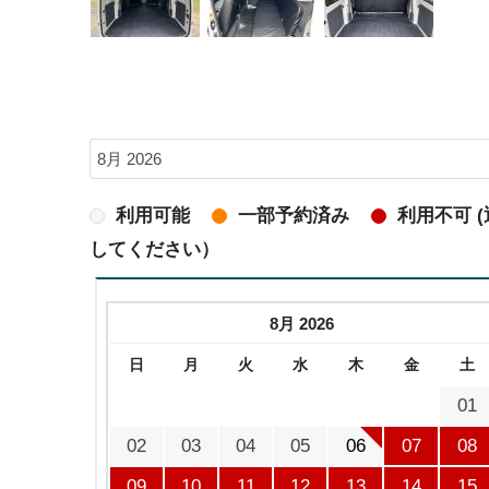
利用可能
一部予約済み
利用不可 
してください）
8月 2026
日
月
火
水
木
金
土
01
02
03
04
05
06
07
08
09
10
11
12
13
14
15