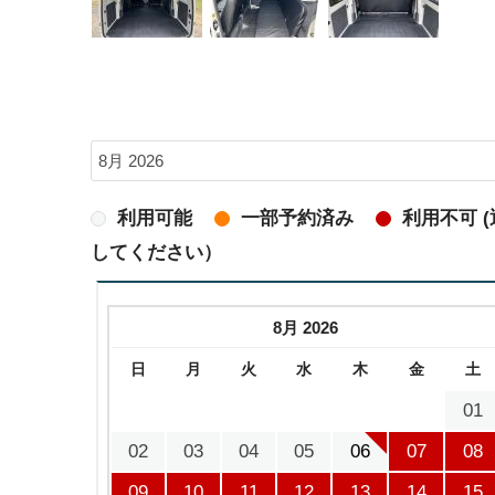
利用可能
一部予約済み
利用不可 
してください）
8月 2026
日
月
火
水
木
金
土
01
02
03
04
05
06
07
08
09
10
11
12
13
14
15