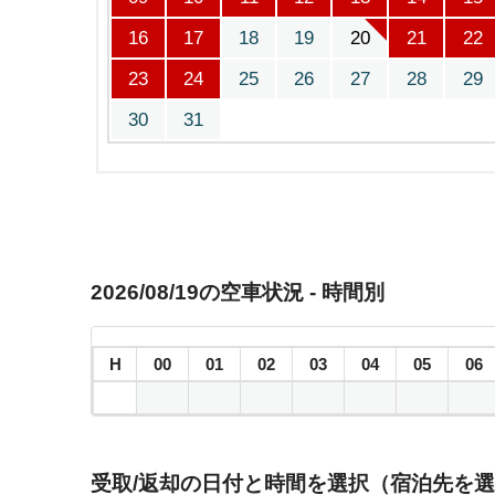
16
17
18
19
20
21
22
23
24
25
26
27
28
29
30
31
2026/08/19の空車状況 - 時間別
H
00
01
02
03
04
05
06
受取/返却の日付と時間を選択（宿泊先を選