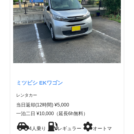
ミツビシ EKワゴン
レンタカー
当日返却(12時間) ¥5,000
一泊二日 ¥10,000（延長6h無料）
4人乗り
レギュラー
オートマ