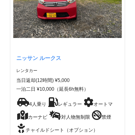
ニッサン ルークス
レンタカー
当日返却(12時間) ¥5,000
一泊二日 ¥10,000（延長6h無料）
4人乗り
レギュラー
オートマ
カーナビ
対人物無制限
禁煙
チャイルドシート（オプション）