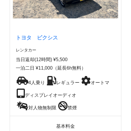
トヨタ ピクシス
レンタカー
当日返却(12時間) ¥5,500
一泊二日 ¥11,000（延長6h無料）
4人乗り
レギュラー
オートマ
ディスプレイオーディオ
対人物無制限
禁煙
基本料金