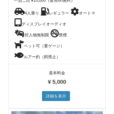
一泊二日 ¥10,000（延長6h無料）
4人乗り
レギュラー
オートマ
ディスプレイオーディオ
対人物無制限
禁煙
ペット可（要ゲージ）
ルアー釣（餌禁止）
基本料金
¥
5,000
詳細を表示